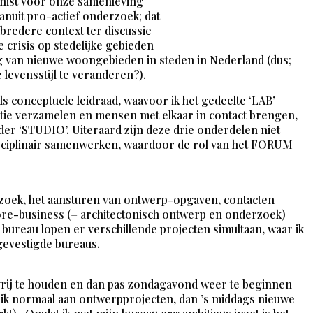
oekomst voor onze samenleving
anuit pro-actief onderzoek; dat
 bredere context ter discussie
 crisis op stedelijke gebieden
g van nieuwe woongebieden in steden in Nederland (dus;
 levensstijl te veranderen?).
ls conceptuele leidraad, waavoor ik het gedeelte ‘LAB’
ratie verzamelen en mensen met elkaar in contact brengen,
nder ‘STUDIO’. Uiteraard zijn deze drie onderdelen niet
disciplinair samenwerken, waardoor de rol van het FORUM
erzoek, het aansturen van ontwerp-opgaven, contacten
core-business (= architectonisch ontwerp en onderzoek)
et bureau lopen er verschillende projecten simultaan, waar ik
 gevestigde bureaus.
 vrij te houden en dan pas zondagavond weer te beginnen
eed ik normaal aan ontwerpprojecten, dan ’s middags nieuwe