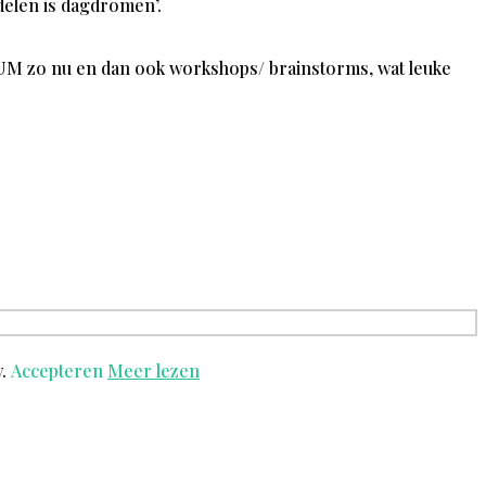
ndelen is dagdromen’.
UM zo nu en dan ook workshops/ brainstorms, wat leuke
y.
Accepteren
Meer lezen