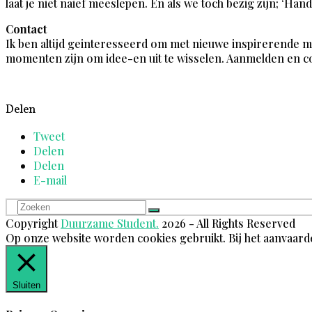
laat je niet naief meeslepen. En als we toch bezig zijn; ‘H
Contact
Ik ben altijd geinteresseerd om met nieuwe inspirerende 
momenten zijn om idee-en uit te wisselen. Aanmelden en co
Delen
Tweet
Delen
Delen
E-mail
Zoeken
Verzenden
Copyright
Duurzame Student.
2026 - All Rights Reserved
Op onze website worden cookies gebruikt. Bij het aanvaard
Sluiten