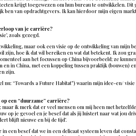
itecten krijgt toegewezen om hun bureau te ontwikkelen. Dit 
jk ben van opdrachtgevers. Ik kan hierdoor mijn eigen markt 
rloop van je carrière?
isie’, zoals gezegd.
twikkeling, maar ook een visie op de ontwikkeling van mijn bed
 wil zijn, hoe ik dat wil bereiken en wat dat betekent. Ik zou 
omenteel aan het focussen op China bijvoorbeeld; ze kunnen 
m en in China, met een koppeling tussen praktijk (bouwen) e
en zijn.
tel nu: “Towards a Future Habitat”) waarin mijn idee-en/ vis
en op een “duurzame” carrière?
g; maar ik merk dat er veel mensen om mij heen met hetzelfde
op je gevoel en je besef dat als jij luistert naar wat jou dri
 blijft nieuwe en bij de tijd’.
 in een besef dat we in een delicaat systeem leven dat constan