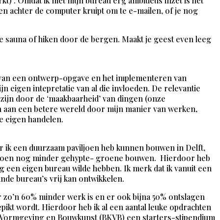
erkt) . Omdat ik met mijn bureau erg ambitieus inzet is het
en achter de computer kruipt om te e-mailen, of je nog
e sauna of hiken door de bergen. Maakt je geest even leeg
en van een ontwerp-opgave en het implementeren van
jn eigen intepretatie van al die invloeden. De relevantie
 zijn door de ‘maakbaarheid’ van dingen (onze
ragen aan een betere wereld door mijn manier van werken,
je eigen handelen.
or ik een duurzaam paviljoen heb kunnen bouwen in Delft,
t -toen nog minder gehypte- groene bouwen. Hierdoor heb
ag een eigen bureau wilde hebben. Ik merk dat ik vanuit een
ande bureau’s vrij kan ontwikkelen.
tuur zo’n 60% minder werk is en er ook bijna 50% ontslagen
pikt wordt. Hierdoor heb ik al een aantal leuke opdrachten
, Vormgeving en Bouwkunst (BKVB) een starters-stipendium