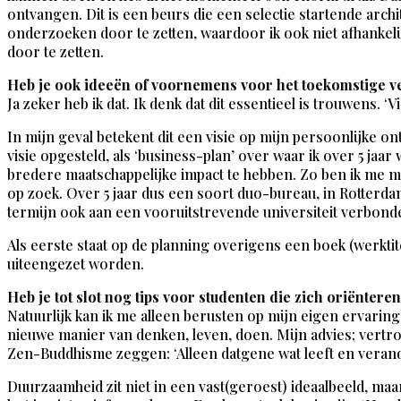
ontvangen. Dit is een beurs die een selectie startende arch
onderzoeken door te zetten, waardoor ik ook niet afhankeli
door te zetten.
Heb je ook ideeën of voornemens voor het toekomstige ve
Ja zeker heb ik dat. Ik denk dat dit essentieel is trouwens. ‘V
In mijn geval betekent dit een visie op mijn persoonlijke on
visie opgesteld, als ‘business-plan’ over waar ik over 5 jaar
bredere maatschappelijke impact te hebben. Zo ben ik me m
op zoek. Over 5 jaar dus een soort duo-bureau, in Rotterda
termijn ook aan een vooruitstrevende universiteit verbond
Als eerste staat op de planning overigens een boek (werkti
uiteengezet worden.
Heb je tot slot nog tips voor studenten die zich oriënter
Natuurlijk kan ik me alleen berusten op mijn eigen ervarin
nieuwe manier van denken, leven, doen. Mijn advies; vertrouw 
Zen-Buddhisme zeggen: ‘Alleen datgene wat leeft en verandert
Duurzaamheid zit niet in een vast(geroest) ideaalbeeld, maar