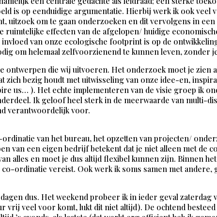
 er namelijk een centrale gedachte als leidraad; een sterke t
eld is op eenduidige argumentatie. Hierbij werk ik ook veel v
cht, uitzoek om te gaan onderzoeken en dit vervolgens in een
 ruimtelijke effecten van de afgelopen/ huidige economische
nvloed van onze ecologische footprint is op de ontwikkelin
nodig om helemaal zelfvoorzienend te kunnen leven, zonder je
 de ontwerpen die wij uitvoeren. Het onderzoek moet je zien a
at zich bezig houdt met uitwisseling van onze idee-en, inspi
nspire us… ). Het echte implementeren van de visie groep ik o
nderdeel. Ik geloof heel sterk in de meerwaarde van multi-
and verantwoordelijk voor.
o-ordinatie van het bureau, het opzetten van projecten/ ond
 van een eigen bedrijf betekent dat je niet alleen met de 
van alles en moet je dus altijd flexibel kunnen zijn. Binnen h
l co-ordinatie vereist. Ook werk ik soms samen met andere,
 dagen dus. Het weekend probeer ik in ieder geval zaterdag
r vrij veel voor komt, lukt dit niet altijd). De ochtend best