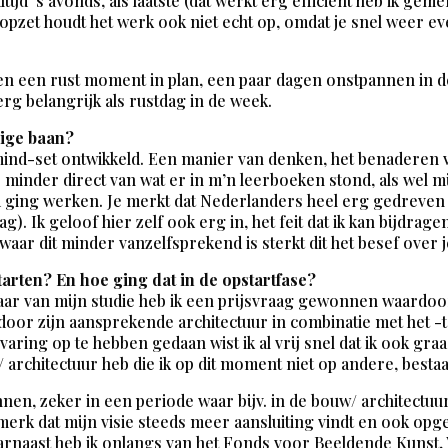
tijd ’s avonds, als laatste (dat werkt erg efficient heb ik gem
pzet houdt het werk ook niet echt op, omdat je snel weer ev
den een rust moment in plan, een paar dagen onstpannen in d
erg belangrijk als rustdag in de week.
dige baan?
en mind-set ontwikkeld. Een manier van denken, het benader
s minder direct van wat er in m’n leerboeken stond, als wel mi
and ging werken. Je merkt dat Nederlanders heel erg gedreven
lag). Ik geloof hier zelf ook erg in, het feit dat ik kan bijd
ar dit minder vanzelfsprekend is sterkt dit het besef over 
arten? En hoe ging dat in de opstartfase?
e jaar van mijn studie heb ik een prijsvraag gewonnen waardo
k door zijn aansprekende architectuur in combinatie met he
aring op te hebben gedaan wist ik al vrij snel dat ik ook gra
 architectuur heb die ik op dit moment niet op andere, besta
eginnen, zeker in een periode waar bijv. in de bouw/ architec
erk dat mijn visie steeds meer aansluiting vindt en ook opge
rnaast heb ik onlangs van het Fonds voor Beeldende Kunst