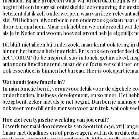
Included’. Bij alle projecten waar wij bij betrokken zijn is
begint bij een integraal ontwikkelde leefomgeving die gesto
betekent dat ik zelf onderwerpen, waarvan ik ze relevant a
stel. Wij hebben bijvoorbeeld een onderzoek gedaan naar de
door Europa heen. Maar ook hebben we onderzocht wat de i
als je in Nederland woont, hoeveel grond heb je eigenlijk 
Dit blijft niet alleen bij onderzoek, maar komt ook terug in
binnen het bureau heb ingericht. Er is ook een onderdeel d
het ‘FORUM’ (to be inspired, stay in touch, get involved, i
autonoom functionerend, maar de de focus verschilt per o
ook essentieel is binnen het bureau. Hier is ook apart iem
Wat houdt jouw functie in?
In mijn functie ben ik verantwoordelijk voor de algehele c
onderhouden, business development, en zo meer. Het hebben
bezig bent, zeker niet als je net begint. Dan ben je manusje 
ook weer verschillende mensen voor aan trek, wat ook vee
Hoe ziet een typische werkdag van jou eruit?
Ik werk normaal doordeweeks van 800u tot 0130, vrij lange
(maar met deadlines en/of prijsvragen, wat in de architectuu