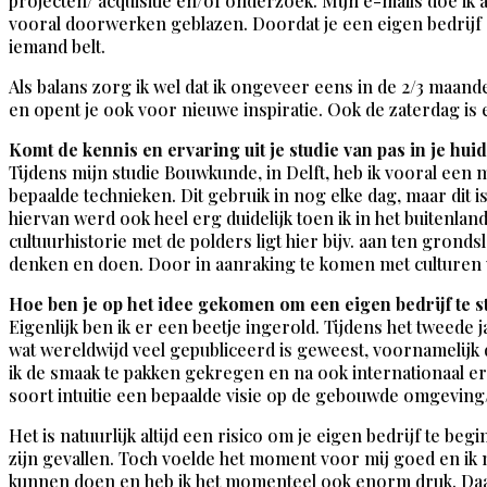
projecten/ acquisitie en/of onderzoek. Mijn e-mails doe ik al
vooral doorwerken geblazen. Doordat je een eigen bedrijf o
iemand belt.
Als balans zorg ik wel dat ik ongeveer eens in de 2/3 maan
en opent je ook voor nieuwe inspiratie. Ook de zaterdag is 
Komt de kennis en ervaring uit je studie van pas in je hui
Tijdens mijn studie Bouwkunde, in Delft, heb ik vooral e
bepaalde technieken. Dit gebruik in nog elke dag, maar dit i
hiervan werd ook heel erg duidelijk toen ik in het buitenl
cultuurhistorie met de polders ligt hier bijv. aan ten gronds
denken en doen. Door in aanraking te komen met culturen wa
Hoe ben je op het idee gekomen om een eigen bedrijf te st
Eigenlijk ben ik er een beetje ingerold. Tijdens het tweed
wat wereldwijd veel gepubliceerd is geweest, voornamelij
ik de smaak te pakken gekregen en na ook internationaal erv
soort intuitie een bepaalde visie op de gebouwde omgeving/
Het is natuurlijk altijd een risico om je eigen bedrijf te b
zijn gevallen. Toch voelde het moment voor mij goed en ik m
kunnen doen en heb ik het momenteel ook enorm druk. Daa