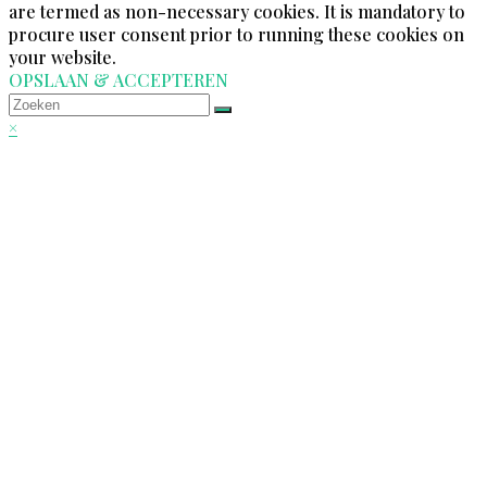
are termed as non-necessary cookies. It is mandatory to
procure user consent prior to running these cookies on
your website.
OPSLAAN & ACCEPTEREN
Back
×
To
Top