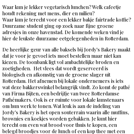
Waar kun je lekker vegetarisch lunchen? Welk cafeetje
houdt rekening met mens, dier en milieu?
Waar kun je terecht voor een lekker bakje fairtrade koffie?
Duurzame student ging op zoek naar fijne groene
adresjes in onze havenstad. De komende weken vind je
hier de leukste duurzame eetgelegenheden in Rotterdam.
De heerlijke geur van alle baksels bij Jordy’s Bakery maakt
dat je voor je gevoel iets moet bestellen maar niet kan
kiezen. De toonbank ligt vol ambachtelijke broden en
zoetigheden. Het vlees dat wordt geserveerd is
biologisch en afkomstig van de groene slager uit
Rotterdam. Het afnemen bij lokale ondernemers is iets
wat deze bakkerswinkel belangrijk vindt. Zo komt de pathé
van Firma Bijten, een bedrijfje van twee Rotterdamse
Pathémakers. Ook is er ruimte voor lokale kunstenaars
om hun werk te tonen. Wat leuk is aan de indeling van
Jordy’s Bakery is het open souterrain waarin alle muffins,
brownies en koekjes worden gebakken. Je kunt hier
terecht om even wat brood voor thuis te kopen, een
belegd broodjes voor de lunch of een kop thee met een