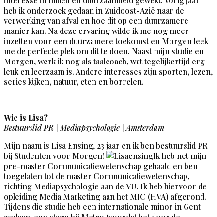
interesse in milieu en duurzaamheid gewekt. Vorig jaar
heb ik onderzoek gedaan in Zuidoost-Azië naar de
verwerking van afval en hoe dit op een duurzamere
manier kan. Na deze ervaring wilde ik me nog meer
inzetten voor een duurzamere toekomst en Morgen leek
me de perfecte plek om dit te doen. Naast mijn studie en
Morgen, werk ik nog als taalcoach, wat tegelijkertijd erg
leuk en leerzaam is. Andere interesses zijn sporten, lezen,
series kijken, natuur, eten en borrelen.
Wie is Lisa?
Bestuurslid PR | Mediapsychologie | Amsterdam
Mijn naam is Lisa Ensing, 23 jaar en ik ben bestuurslid PR
bij Studenten voor Morgen!
Ik heb net mijn
pre-master Communicatiewetenschap gehaald en ben
toegelaten tot de master Communicatiewetenschap,
richting Mediapsychologie aan de VU. Ik heb hiervoor de
opleiding Media Marketing aan het MIC (HVA) afgerond.
Tijdens die studie heb een internationale minor in Gent
gedaan, een stage bij Metro (voordat het door de