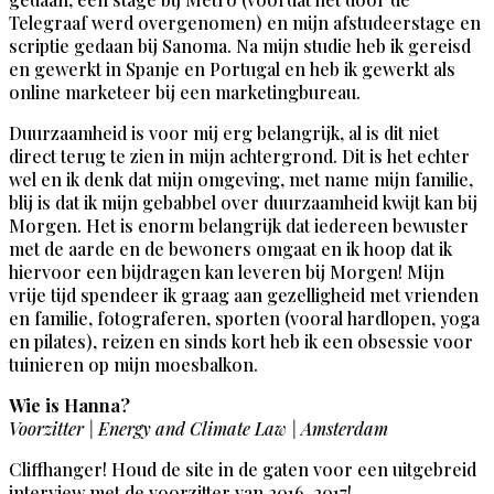
Telegraaf werd overgenomen) en mijn afstudeerstage en
scriptie gedaan bij Sanoma. Na mijn studie heb ik gereisd
en gewerkt in Spanje en Portugal en heb ik gewerkt als
online marketeer bij een marketingbureau.
Duurzaamheid is voor mij erg belangrijk, al is dit niet
direct terug te zien in mijn achtergrond. Dit is het echter
wel en ik denk dat mijn omgeving, met name mijn familie,
blij is dat ik mijn gebabbel over duurzaamheid kwijt kan bij
Morgen. Het is enorm belangrijk dat iedereen bewuster
met de aarde en de bewoners omgaat en ik hoop dat ik
hiervoor een bijdragen kan leveren bij Morgen! Mijn
vrije tijd spendeer ik graag aan gezelligheid met vrienden
en familie, fotograferen, sporten (vooral hardlopen, yoga
en pilates), reizen en sinds kort heb ik een obsessie voor
tuinieren op mijn moesbalkon.
Wie is Hanna?
Voorzitter | Energy and Climate Law | Amsterdam
Cliffhanger! Houd de site in de gaten voor een uitgebreid
interview met de voorzitter van 2016-2017!